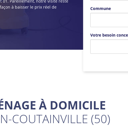
 01. Pareillement, notre visite reste
façon à baisser le prix réel de
Commune
Votre besoin conce
ÉNAGE À DOMICILE
ON-COUTAINVILLE (50)