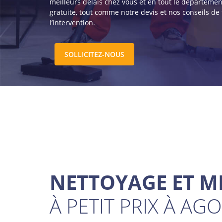
meilleurs délais chez vous et en tout le département
gratuite, tout comme notre devis et nos conseils de 
l’intervention.
SOLLICITEZ-NOUS
NETTOYAGE ET M
À PETIT PRIX À AG