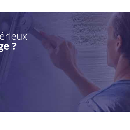
sérieux
ge ?