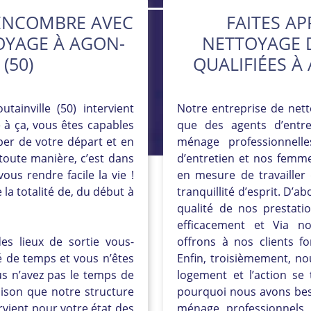
 ENCOMBRE AVEC
FAITES AP
OYAGE À AGON-
NETTOYAGE 
(50)
QUALIFIÉES À
ainville (50) intervient
Notre entreprise de nett
e à ça, vous êtes capables
que des agents d’entr
per de votre départ et en
ménage professionnell
e toute manière, c’est dans
d’entretien et nos femm
us rendre facile la vie !
en mesure de travailler 
la totalité de, du début à
tranquillité d’esprit. D’
qualité de nos prestati
efficacement et Via not
es lieux de sortie vous-
offrons à nos clients f
é de temps et vous n’êtes
Enfin, troisièmement, no
us n’avez pas le temps de
logement et l’action se 
aison que notre structure
pourquoi nous avons bes
rvient pour votre état des
ménage professionnels p