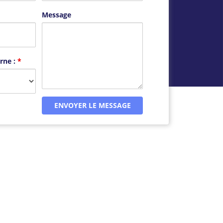
Message
rne :
*