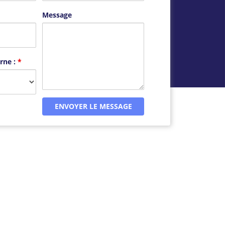
Message
rne :
*