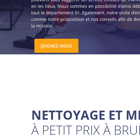
en les lieux. Nous sommes en possibilité d’ainsi déb
tout le département 01. Egalement, notre visite d’est
comme notre proposition et nos conseils afin de de
la mission.
JOIGNEZ-NOUS
NETTOYAGE ET M
À PETIT PRIX À BR