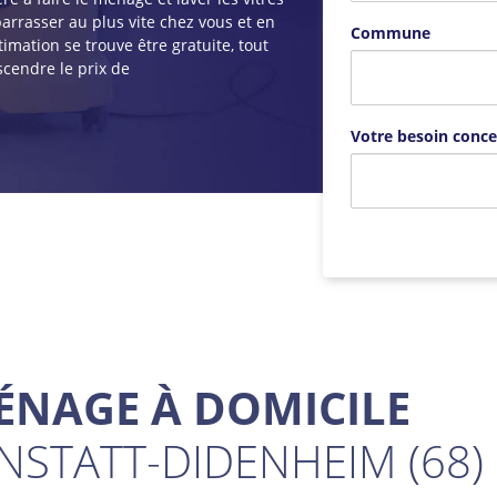
arrasser au plus vite chez vous et en
Commune
imation se trouve être gratuite, tout
scendre le prix de
Votre besoin conce
ÉNAGE À DOMICILE
UNSTATT-DIDENHEIM (68)