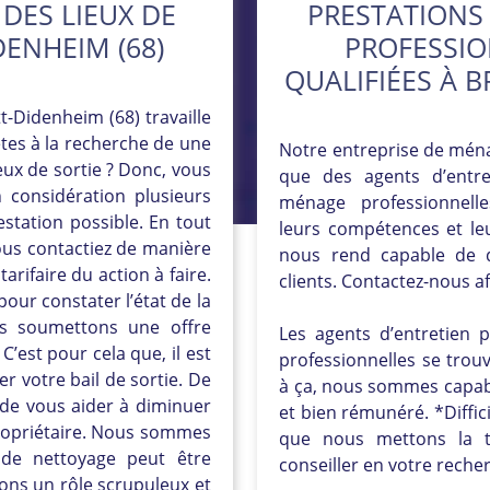
DES LIEUX DE
PRESTATIONS
ENHEIM (68)
PROFESSIO
QUALIFIÉES À 
-Didenheim (68) travaille
êtes à la recherche de une
Notre entreprise de ména
ux de sortie ? Donc, vous
que des agents d’entr
 considération plusieurs
ménage professionnell
estation possible. En tout
leurs compétences et le
nous contactiez de manière
nous rend capable de d
arifaire du action à faire.
clients. Contactez-nous af
pour constater l’état de la
ous soumettons une offre
Les agents d’entretien 
C’est pour cela que, il est
professionnelles se trouv
er votre bail de sortie. De
à ça, nous sommes capabl
de vous aider à diminuer
et bien rémunéré. *Diffic
propriétaire. Nous sommes
que nous mettons la t
 de nettoyage peut être
conseiller en votre reche
ions un rôle scrupuleux et