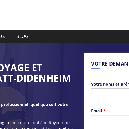
US
BLOG
VOTRE DEMAN
OYAGE ET
TT-DIDENHEIM
Votre noms et pr
professionnel, quel que soit votre
Email
*
logement ou du local à nettoyer, nous
e à faire le ménage et laver les vitres