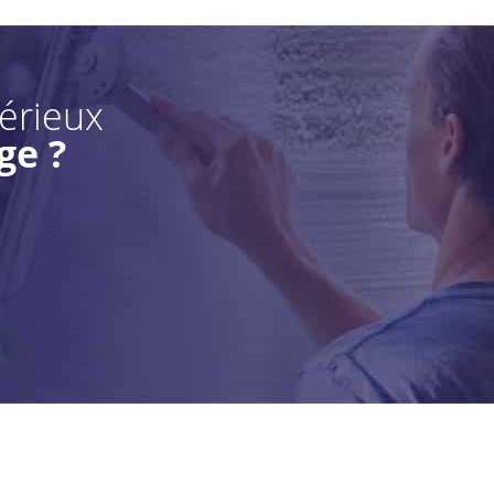
sérieux
ge ?