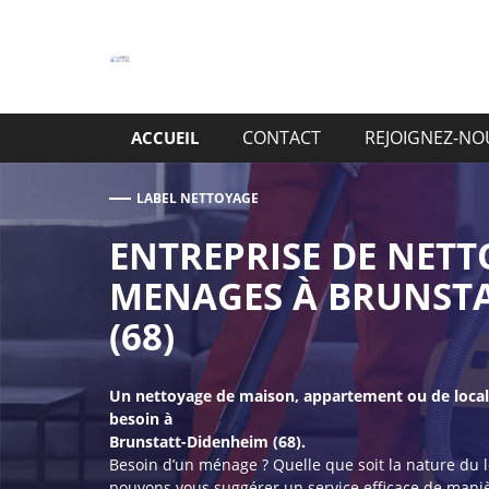
Aller
au
contenu
CONTACT
REJOIGNEZ-NO
ACCUEIL
LABEL NETTOYAGE
ENTREPRISE DE NETT
MENAGES À BRUNSTA
(68)
Un nettoyage de maison, appartement ou de local 
besoin à
Brunstatt-Didenheim (68).
Besoin d’un ménage ? Quelle que soit la nature du 
pouvons vous suggérer un service efficace de manièr