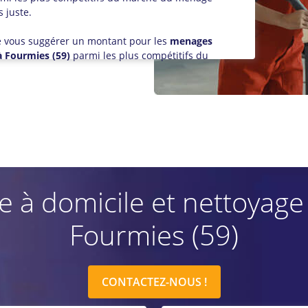
 juste.
 de vous suggérer un montant pour les
menages
à Fourmies (59)
parmi les plus compétitifs du
 domicile et nettoyage vi
Fourmies (59)
CONTACTEZ-NOUS !