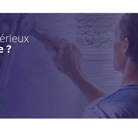
sérieux
e ?