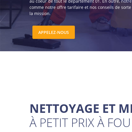
au coeur de tout le département 01. En outre, notre v
comme notre offre tarifaire et nos conseils de sorte à
la mission.
APPELEZ-NOUS
NETTOYAGE ET M
À PETIT PRIX À FOU