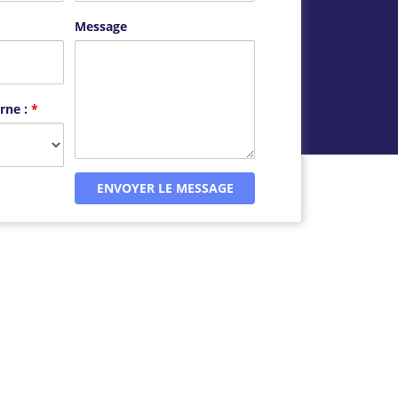
Message
rne :
*