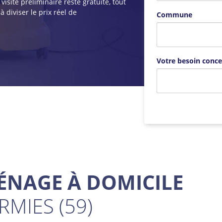
isite préliminaire reste gratuite, tout
 diviser le prix réel de
Commune
Votre besoin conce
ÉNAGE À DOMICILE
RMIES (59)