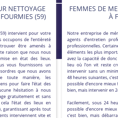
UR NETTOYAGE
FEMMES DE ME
 FOURMIES (59)
À 
9) intervient pour votre
Notre entreprise de mén
s occupons de l’entièreté
agents d’entretien pr
trouver être amenés à
professionnelles. Certain
ette raison que nous nous
éléments les plus import
ise en état des lieux.
avez la capacité de don
ous vous fournissons un
lieu où l’on vit reste c
désordres que nous avons
intervenir sans un minim
de toute manière, les
48 heures suivantes, c’est
ens pour faire l’état des
possible d’encore mieux fa
Aucune hésitation à nous
bien, mais intervenir en 2
age gratuitement et sans
cela l’état des lieux en
Facilement, sous 24 heur
, garantissant après tout
possible d’encore mieux 
nts interviennent vite et
c’est bien, mais débarra