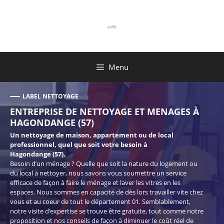
Aller
au
contenu
Menu
LABEL NETTOYAGE
ENTREPRISE DE NETTOYAGE ET MENAGES À
HAGONDANGE (57)
Un nettoyage de maison, appartement ou de local
professionnel, quel que soit votre besoin à
Hagondange (57).
Besoin d’un ménage ? Quelle que soit la nature du logement ou
du local à nettoyer, nous savons vous soumettre un service
efficace de façon à faire le ménage et laver les vitres en les
espaces. Nous sommes en capacité de dès lors travailler vite chez
vous et au coeur de tout le département 01. Semblablement,
notre visite d’expertise se trouve être gratuite, tout comme notre
proposition et nos conseils de façon à diminuer le coût réel de