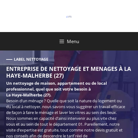
Aller
au
contenu
Menu
LABEL NETTOYAGE
ENTREPRISE DE NETTOYAGE ET MENAGES À LA
HAYE-MALHERBE (27)
Un nettoyage de maison, appartement ou de local
professionnel, quel que soit votre besoin à
La Haye-Malherbe (27).
Besoin d’un ménage ? Quelle que soit la nature du logement ou
du local à nettoyer, nous savons vous suggérer un travail efficace
de façon à faire le ménage et laver les vitres au sein des lieux.
Nous sommes en capacité d’ainsi intervenir au plus vite chez
vous et au sein de tout le département 01. Pareillement, notre
visite d’expertise est gratuite, tout comme notre devis gratuit et
nos conseils afin de descendre le tarif réel de