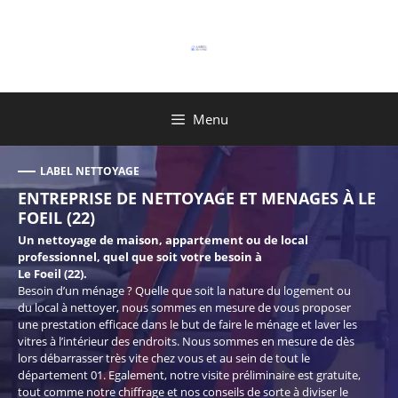
Aller
au
contenu
Menu
LABEL NETTOYAGE
ENTREPRISE DE NETTOYAGE ET MENAGES À LE
FOEIL (22)
Un nettoyage de maison, appartement ou de local
professionnel, quel que soit votre besoin à
Le Foeil (22).
Besoin d’un ménage ? Quelle que soit la nature du logement ou
du local à nettoyer, nous sommes en mesure de vous proposer
une prestation efficace dans le but de faire le ménage et laver les
vitres à l’intérieur des endroits. Nous sommes en mesure de dès
lors débarrasser très vite chez vous et au sein de tout le
département 01. Egalement, notre visite préliminaire est gratuite,
tout comme notre chiffrage et nos conseils de sorte à diviser le