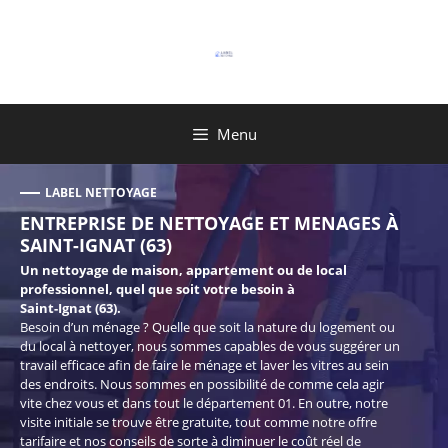
Aller
au
contenu
Menu
LABEL NETTOYAGE
ENTREPRISE DE NETTOYAGE ET MENAGES À
SAINT-IGNAT (63)
Un nettoyage de maison, appartement ou de local
professionnel, quel que soit votre besoin à
Saint-Ignat (63).
Besoin d’un ménage ? Quelle que soit la nature du logement ou
du local à nettoyer, nous sommes capables de vous suggérer un
travail efficace afin de faire le ménage et laver les vitres au sein
des endroits. Nous sommes en possibilité de comme cela agir
vite chez vous et dans tout le département 01. En outre, notre
visite initiale se trouve être gratuite, tout comme notre offre
tarifaire et nos conseils de sorte à diminuer le coût réel de