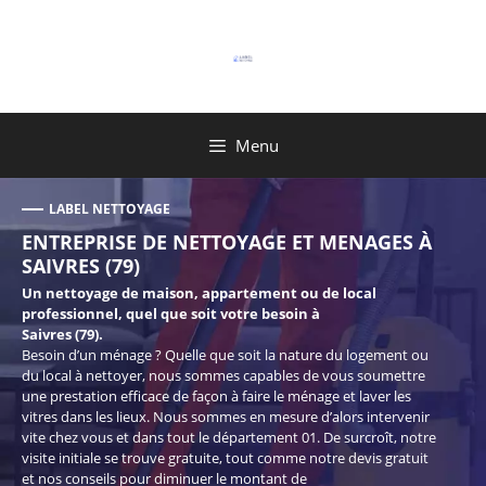
Aller
au
contenu
Menu
LABEL NETTOYAGE
ENTREPRISE DE NETTOYAGE ET MENAGES À
SAIVRES (79)
Un nettoyage de maison, appartement ou de local
professionnel, quel que soit votre besoin à
Saivres (79).
Besoin d’un ménage ? Quelle que soit la nature du logement ou
du local à nettoyer, nous sommes capables de vous soumettre
une prestation efficace de façon à faire le ménage et laver les
vitres dans les lieux. Nous sommes en mesure d’alors intervenir
vite chez vous et dans tout le département 01. De surcroît, notre
visite initiale se trouve gratuite, tout comme notre devis gratuit
et nos conseils pour diminuer le montant de