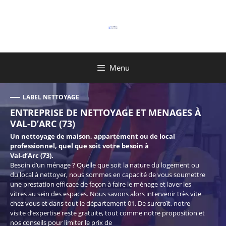
Aller
au
contenu
Menu
LABEL NETTOYAGE
ENTREPRISE DE NETTOYAGE ET MENAGES À
VAL-D’ARC (73)
Un nettoyage de maison, appartement ou de local
professionnel, quel que soit votre besoin à
Val-d’Arc (73).
Besoin d’un ménage ? Quelle que soit la nature du logement ou
du local à nettoyer, nous sommes en capacité de vous soumettre
une prestation efficace de façon à faire le ménage et laver les
vitres au sein des espaces. Nous savons alors intervenir très vite
chez vous et dans tout le département 01. De surcroît, notre
visite d’expertise reste gratuite, tout comme notre proposition et
nos conseils pour limiter le prix de